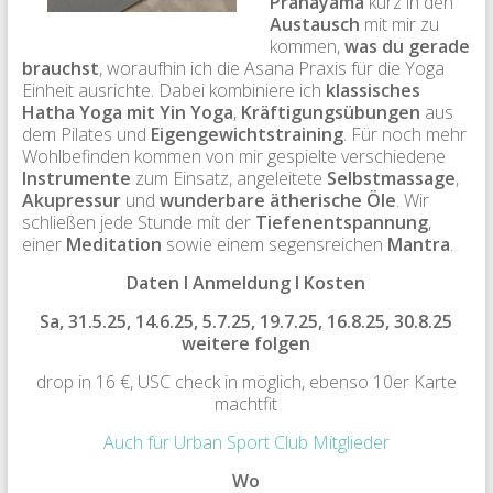
Pranayama
kurz in den
Austausch
mit mir zu
kommen,
was du gerade
brauchst
, woraufhin ich die Asana Praxis für die Yoga
Einheit ausrichte. Dabei
kombiniere ich
klassisches
Hatha Yoga mit Yin Yoga
,
Kräftigungsübungen
aus
dem Pilates
und
Eigengewichtstraining
. Für noch mehr
Wohlbefinden
kommen von mir gespielte
verschiedene
Instrumente
zum Einsatz, angeleitete
Selbstmassage
,
Akupressur
und
wunderbare
ätherische Öle
. Wir
schließen jede Stunde mit der
Tiefenentspannung
,
einer
Meditation
sowie einem segensreichen
Mantra
.
Daten I
Anmeldung I Kosten
Sa, 31.5.25, 14.6.25,
5.7.25, 19.7.25,
16.8.25, 30.8.25
weitere folgen
drop in 16 €, USC check in möglich, ebenso 10er Karte
machtfit
Auch für Urban Sport Club Mitglieder
Wo