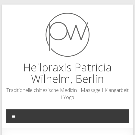
Zum
Inhalt
springen
Heilpraxis Patricia
Wilhelm, Berlin
Traditionelle chinesische Medizin I Massage I Klangarbeit
I Yoga
Menü