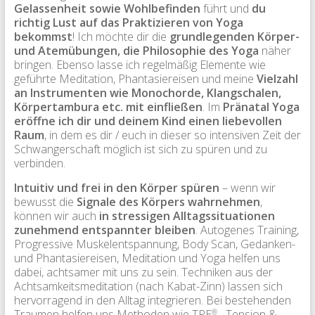
Gelassenheit sowie Wohlbefinden
führt und
du
richtig Lust auf das Praktizieren von Yoga
bekommst
! Ich möchte dir die
grundlegenden Körper-
und Atemübungen, die Philosophie des Yoga
näher
bringen. Ebenso lasse ich regelmäßig Elemente wie
geführte Meditation, Phantasiereisen und meine
Vielzahl
an Instrumenten wie Monochorde, Klangschalen,
Körpertambura etc. mit einfließen
. Im
Pränatal Yoga
eröffne ich dir und deinem Kind einen liebevollen
Raum
, in dem es dir / euch in dieser so intensiven Zeit der
Schwangerschaft möglich ist sich zu spüren und zu
verbinden.
Intuitiv und frei in den Körper spüren
– wenn wir
bewusst die
Signale des Körpers wahrnehmen
,
können wir auch
in stressigen Alltagssituationen
zunehmend entspannter bleiben
. Autogenes Training,
Progressive Muskelentspannung, Body Scan, Gedanken-
und Phantasiereisen, Meditation und Yoga helfen uns
dabei, achtsamer mit uns zu sein. Techniken aus der
Achtsamkeitsmeditation (nach Kabat-Zinn) lassen sich
hervorragend in den Alltag integrieren. Bei bestehenden
Traumen helfen uns Methoden wie TRE
– Tension &
®