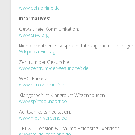
www.bdh-online.de
Informatives:
Gewaltfreie Kommunikation:
www.cnvc.org
klientenzentrierte Gesprächsführung nach C. R. Rogers
Wikipedia-Eintrag
Zentrum der Gesundheit:
www.zentrum-der-gesundheit.de
WHO Europa:
www.euro.who.int/de
Klangarbeit im Klangraum Witzenhausen:
www.spiritsoundart.de
Achtsamkeitsmeditation:
www.mbsr-verband.de
TRE® – Tension & Trauma Releasing Exercises:
www.tre-deutschland.de