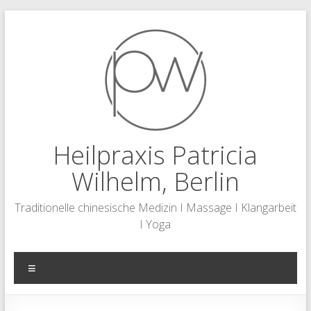
Zum
Inhalt
springen
Heilpraxis Patricia
Wilhelm, Berlin
Traditionelle chinesische Medizin I Massage I Klangarbeit
I Yoga
Menü