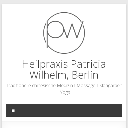
Zum
Inhalt
springen
Heilpraxis Patricia
Wilhelm, Berlin
Traditionelle chinesische Medizin I Massage I Klangarbeit
I Yoga
Menü