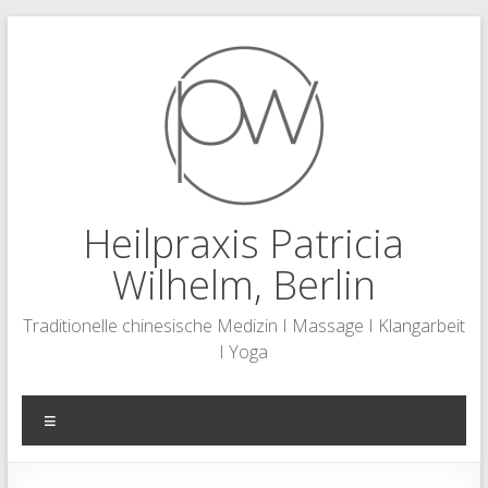
Zum
Inhalt
springen
Heilpraxis Patricia
Wilhelm, Berlin
Traditionelle chinesische Medizin I Massage I Klangarbeit
I Yoga
Menü