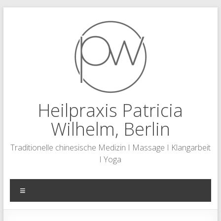
Zum
Inhalt
springen
Heilpraxis Patricia
Wilhelm, Berlin
Traditionelle chinesische Medizin I Massage I Klangarbeit
I Yoga
Menü