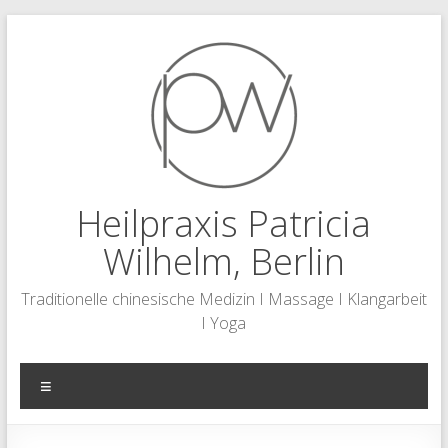
Zum
Inhalt
springen
Heilpraxis Patricia
Wilhelm, Berlin
Traditionelle chinesische Medizin I Massage I Klangarbeit
I Yoga
Menü