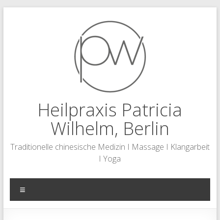
Zum
Inhalt
springen
Heilpraxis Patricia
Wilhelm, Berlin
Traditionelle chinesische Medizin I Massage I Klangarbeit
I Yoga
Menü