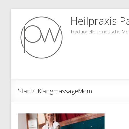
Zum
Heilpraxis Pa
Inhalt
springen
Traditionelle chinesische Me
Start7_KlangmassageMom