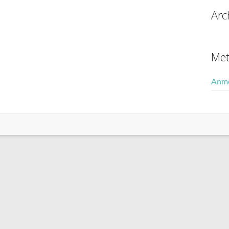
Arc
Me
Anm