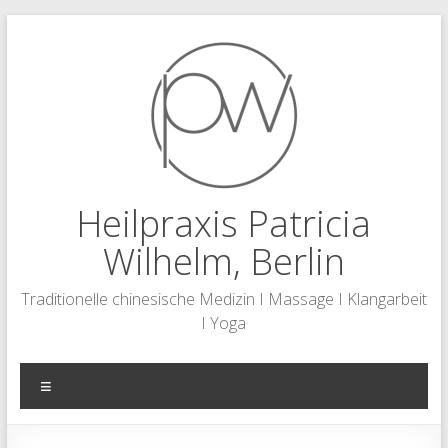
Zum
Inhalt
springen
Heilpraxis Patricia
Wilhelm, Berlin
Traditionelle chinesische Medizin I Massage I Klangarbeit
I Yoga
Menü