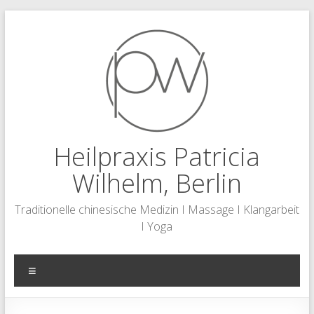
Zum
Inhalt
springen
Heilpraxis Patricia
Wilhelm, Berlin
Traditionelle chinesische Medizin I Massage I Klangarbeit
I Yoga
Menü