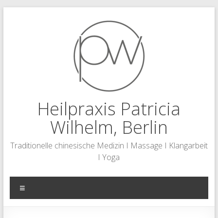
Zum
Inhalt
springen
Heilpraxis Patricia
Wilhelm, Berlin
Traditionelle chinesische Medizin I Massage I Klangarbeit
I Yoga
Menü