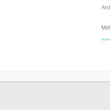
Arc
Me
Anm