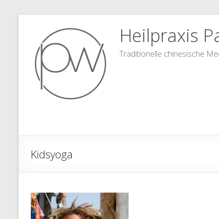
Zum
Heilpraxis Pa
Inhalt
springen
Traditionelle chinesische Me
Kidsyoga