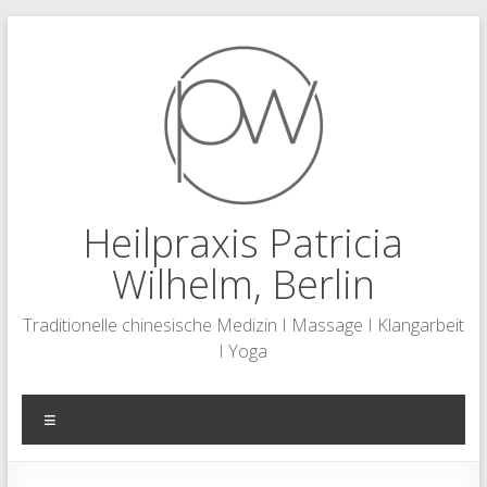
Zum
Inhalt
springen
Heilpraxis Patricia
Wilhelm, Berlin
Traditionelle chinesische Medizin I Massage I Klangarbeit
I Yoga
Menü